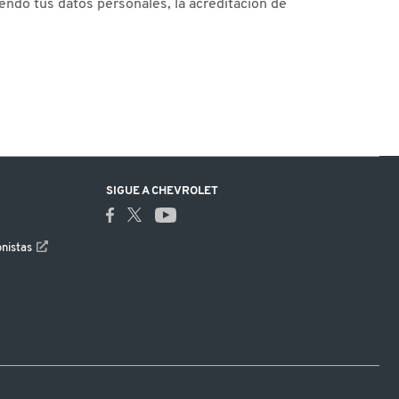
endo tus datos personales, la acreditación de
SIGUE A CHEVROLET
onistas