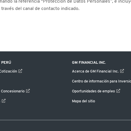
nando la referencia “Protección de Datos Personales”, e incluy
a través del canal de contacto indicado.
 PERÚ
GM FINANCIAL INC.
 Cotización
Acerca de GM Financial Inc.
Centro de información para Inversi
 Concesionario
Oportunidades de empleo
s
Mapa del sitio